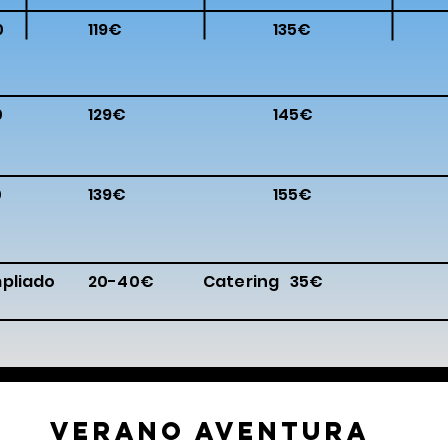
0
119€
135€
0
129€
145€
0
139€
155€
mpliado
20-40€
Catering
35€
Verano Aventura