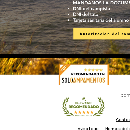
MANDANOS LA DOCUM
DNI del campista
DNI del tutor
Tarjeta sanitaria del alumno
Autorizacion del ca
camp
Conta
Aviso Legal
Normas del