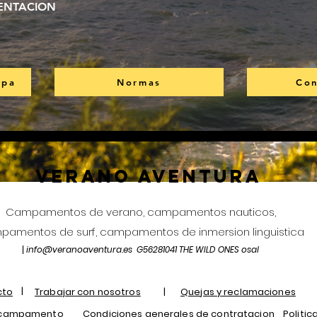
ENTACION
mpa
Normas
Con
Verano Aventura
Campamentos de verano, campamentos nauticos,
amentos de surf, campamentos de inmersion linguistica
info@veranoaventura.es
G56281041 THE WILD ONES osal
|
|
cto
Trabajar con nosotros
|
Quejas y reclamaciones
 campamento
Condiciones generales de contratacion
Politic