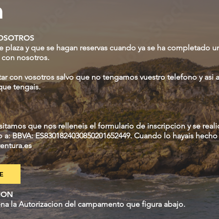
n
OSOTROS
e plaza y que se hagan reservas cuando ya se ha completado un
 con nosotros.
ar con vosotros salvo que no tengamos vuestro telefono y asi
 que tengais.
itamos que nos relleneis el formulario de inscripcion y se reali
o a:
BBVA: ES8301824030850201652449. Cuando lo hayais hech
entura.es
E
ION
lena la Autorizacion del campamento que figura abajo.