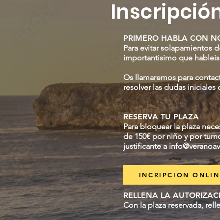
Inscripció
PRIMERO HABLA CON N
Para evitar solapamientos d
importantisimo que hableis
Os llamaremos para contact
resolver las dudas iniciales
RESERVA TU PLAZA
Para bloquear la plaza neces
de 150€ por niño y por turn
justificante a
info@veranoav
INCRIPCION ONLIN
RELLENA LA AUTORIZAC
Con la plaza reservada, rel