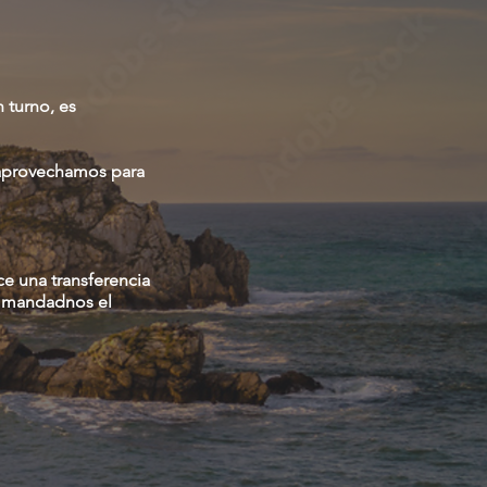
 turno, es
 aprovechamos para
ce una transferencia
o mandadnos el