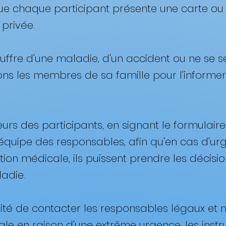
re que chaque participant présente une carte 
rivée. ​
 souffre d'une maladie, d'un accident ou ne se
ons les membres de sa famille pour l'informe
eurs des participants, en signant le formulaire 
l'équipe des responsables, afin qu'en cas d'u
tion médicale, ils puissent prendre les décis
adie.
ilité de contacter les responsables légaux et 
cale en raison d'une extrême urgence, les inst