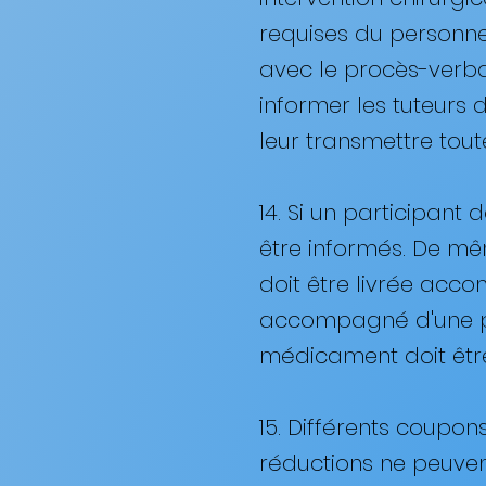
requises du personne
avec le procès-verba
informer les tuteurs d
leur transmettre tou
14. Si un participan
être informés. De mêm
doit être livrée acc
accompagné d'une pi
médicament doit être 
15. Différents coupon
réductions ne peuven