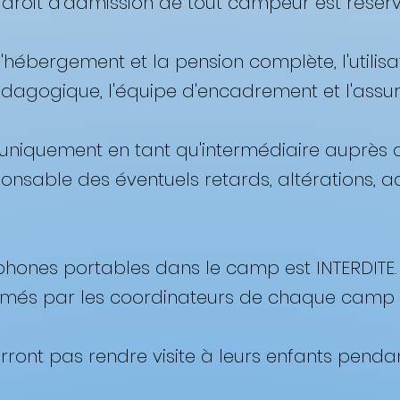
droit d'admission de tout campeur est réservé
l'hébergement et la pension complète, l'utilisat
édagogique, l'équipe d'encadrement et l'assur
t uniquement en tant qu'intermédiaire auprès 
ponsable des éventuels retards, altérations, 
léphones portables dans le camp est INTERDITE. 
és par les coordinateurs de chaque camp ser
urront pas rendre visite à leurs enfants pendan