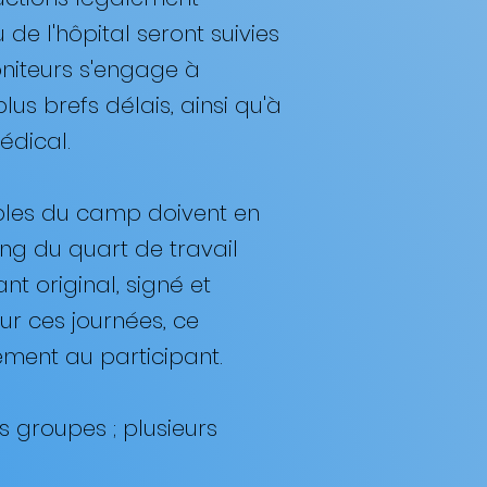
e l'hôpital seront suivies
niteurs s'engage à
lus brefs délais, ainsi qu'à
dical. ​
ables du camp doivent en
ong du quart de travail
t original, signé et
r ces journées, ce
ment au participant. ​
s groupes ; plusieurs