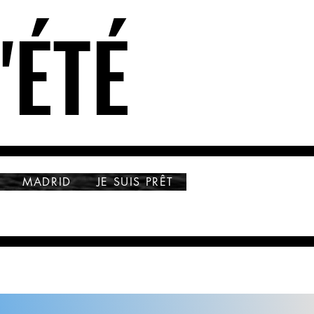
'ÉTÉ
'ÉTÉ
MADRID
JE SUIS PRÊT