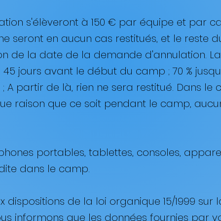
rvation s'élèveront à 150 € par équipe et par c
i ne seront en aucun cas restitués, et le reste
n de la date de la demande d'annulation. La t
à 45 jours avant le début du camp ; 70 % jusqu
 ; A partir de là, rien ne sera restitué. Dans le
ue raison que ce soit pendant le camp, auc
téléphones portables, tablettes, consoles, appa
rdite dans le camp. ​
 dispositions de la loi organique 15/1999 sur
ous informons que les données fournies par v