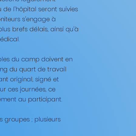
e l'hôpital seront suivies
niteurs s'engage à
lus brefs délais, ainsi qu'à
dical. ​
ables du camp doivent en
ong du quart de travail
t original, signé et
r ces journées, ce
ment au participant. ​
s groupes ; plusieurs