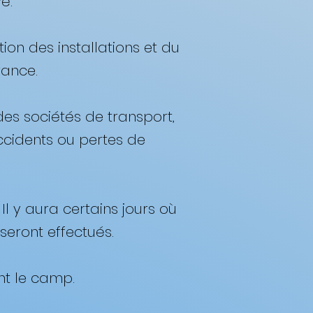
. ​
ion des installations et du
ance. ​
des sociétés de transport,
accidents ou pertes de
Il y aura certains jours où
ont effectués. ​
t le camp. ​