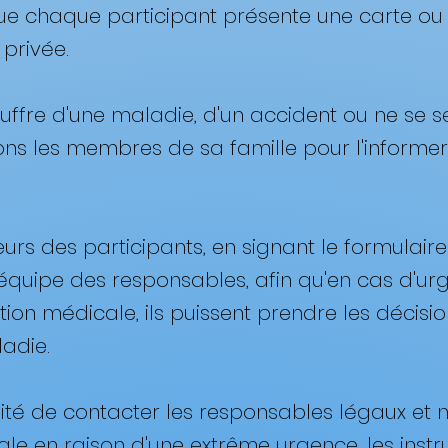
re que chaque participant présente une carte 
rivée. ​
 souffre d'une maladie, d'un accident ou ne se
ons les membres de sa famille pour l'informe
eurs des participants, en signant le formulaire 
l'équipe des responsables, afin qu'en cas d'u
tion médicale, ils puissent prendre les décis
adie.
ilité de contacter les responsables légaux et 
cale en raison d'une extrême urgence, les inst