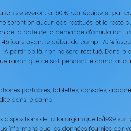
rvation s'élèveront à 150 € par équipe et par c
i ne seront en aucun cas restitués, et le reste
n de la date de la demande d'annulation. La t
à 45 jours avant le début du camp ; 70 % jusqu
 ; A partir de là, rien ne sera restitué. Dans le
ue raison que ce soit pendant le camp, auc
téléphones portables, tablettes, consoles, appa
rdite dans le camp. ​
 dispositions de la loi organique 15/1999 sur
ous informons que les données fournies par v