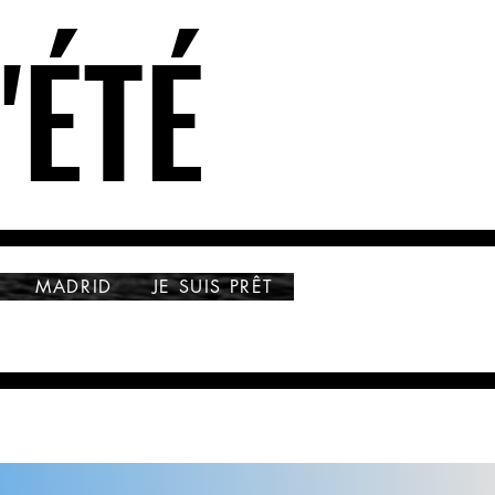
'ÉTÉ
'ÉTÉ
MADRID
JE SUIS PRÊT