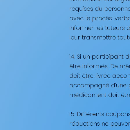
requises du personne
avec le procès-verba
informer les tuteurs d
leur transmettre tou
14. Si un participan
être informés. De mêm
doit être livrée acc
accompagné d'une pi
médicament doit être 
15. Différents coupon
réductions ne peuven