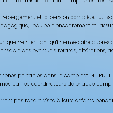
droit d'admission de tout campeur est réservé
l'hébergement et la pension complète, l'utilisat
édagogique, l'équipe d'encadrement et l'assur
t uniquement en tant qu'intermédiaire auprès 
ponsable des éventuels retards, altérations, 
léphones portables dans le camp est INTERDITE. 
és par les coordinateurs de chaque camp ser
urront pas rendre visite à leurs enfants pendan