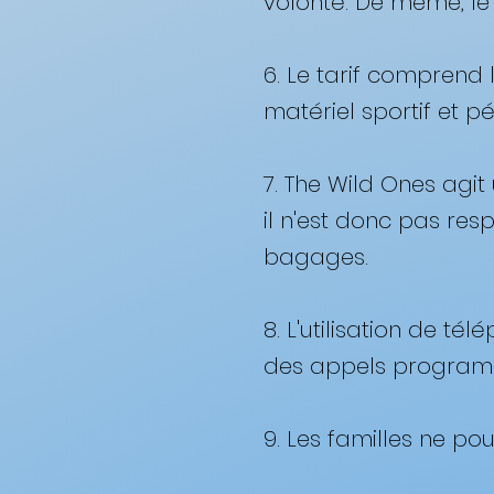
volonté. De même, le 
6. Le tarif comprend 
matériel sportif et p
7. The Wild Ones agi
il n'est donc pas res
bagages.
8. L'utilisation de té
des appels programm
9. Les familles ne po