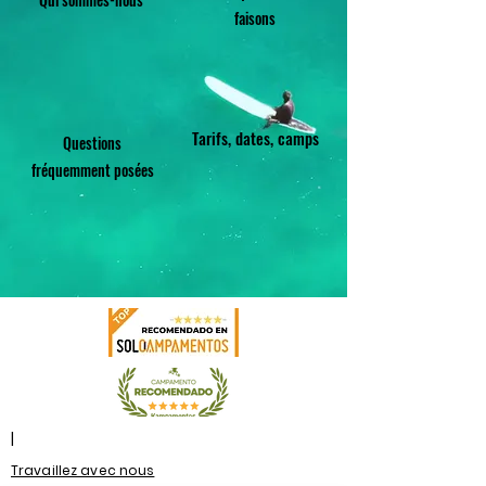
faisons
Tarifs, dates, camps
Questions
fréquemment posées
|
Travaillez avec nous