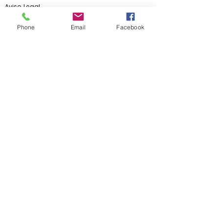
Aviso Legal
Contacto
Phone
Email
Facebook
Aventure d'Été
Camps d'été, aventure, nautique et surf
Les Sauvages, (OSAL),
©2024 par Vera
no Aventura
,
info@veranoaventura.es
603 23 31 22
|
Conditions générales du contrat
Conditions générales du contrat
|
Travaillez avec nous
Règlement du camp